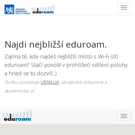
Togg
navi
Najdi nejbližší eduroam.
Zajímá tě, kde najdeš nejbližší místo s Wi-Fi sítí
eduroam? Stačí povolit v prohlížeči sdílení polohy
a hned se to dozvíš :)
Službu poskytuje
URAN.UA
, ukrajinská výzkumná a
akademická síť.